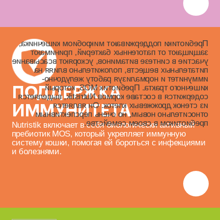
Пребиотики поддерживают микробиом кишечника,
защищают от патогенных бактерий, принимают
участие в синтезе витаминов, ускоряют всасывание
питательных веществ, положительно влияя на
иммунитет и нормализуя работу желудочно-
кишечного тракта. Пребиотик MOS, который
ПОДДЕРЖКА
содержится в составе кормов Nutristik, выделяется
из стенок дрожжевых клеток. Он является
ИММУНИТЕТА
относительно новым, но очень перспективным
пребиотиком в своем семействе.
Nutristik включает в себя биологически активный
пребиотик MOS, который укрепляет иммунную
систему кошки, помогая ей бороться с инфекциями
и болезнями.